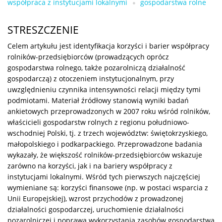
współpraca z instytucjami lokalnymi
gospodarstwa rolne
STRESZCZENIE
Celem artykułu jest identyfikacja korzyści i barier współpracy
rolników-przedsiębiorców (prowadzących oprócz
gospodarstwa rolnego, także pozarolniczą działalność
gospodarczą) z otoczeniem instytucjonalnym, przy
uwzględnieniu czynnika intensywności relacji między tymi
podmiotami. Materiał źródłowy stanowią wyniki badań
ankietowych przeprowadzonych w 2007 roku wśród rolników,
właścicieli gospodarstw rolnych z regionu południowo-
wschodniej Polski, tj. z trzech województw: świętokrzyskiego,
małopolskiego i podkarpackiego. Przeprowadzone badania
wykazały, że większość rolników-przedsiębiorców wskazuje
zarówno na korzyści, jak i na bariery współpracy z
instytucjami lokalnymi. Wśród tych pierwszych najczęściej
wymieniane są: korzyści finansowe (np. w postaci wsparcia z
Unii Europejskiej), wzrost przychodów z prowadzonej
działalności gospodarczej, uruchomienie działalności
pozarolniczej i poprawa wykorzystania zasobów gospodarstwa