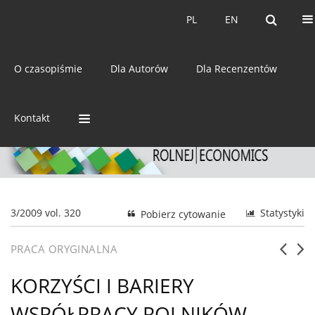
Bieżący numer
Archiwum
PL
EN
PL
EN
eISSN:
2392-3458
O czasopiśmie
Dla Autorów
Dla Recenzentów
ISSN:
0044-1600
Kontakt
3/2009 vol. 320
Statystyki
Pobierz cytowanie
PRACA ORYGINALNA
KORZYŚCI I BARIERY
WSPÓŁPRACY ROLNIKÓW-