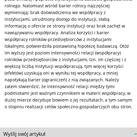
rolnego. Natomiast wśród barier rolnicy najczęściej
wymieniają: brak doświadczenia we współpracy z
instytucjami, utrudniony dostęp do instytucji, słabą
informację o ofercie ze strony instytucji oraz brak zachęt w
nawiązywaniu współpracy. Analiza korzyści i barier
współpracy rolników-przedsiębiorców z instytucjami
lokalnymi, potwierdziła postawioną hipotezę badawczą. Otóż
im wyższy jest poziom intensywności relacji (współpracy)
rolników-przedsiębiorców z instytucjami, tzn. im częściej i z
większą liczbą instytucji współpracują, tym więcej korzyści
(efektów) uzyskują oni w wyniku tej współpracy, a mniej
napotykają barier (ograniczeń) z nią związanych. Należy
zatem stwierdzić, że intensywność relacji między tymi
podmiotami jest ważnym czynnikiem w materii współpracy, w
dużej mierze decyduje bowiem o jej rezultatach, a tym samym
o stopniu realizacji celów społeczno-gospodarczych obu stron.
Wyślij swój artykuł