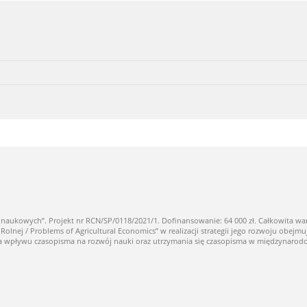
owych”. Projekt nr RCN/SP/0118/2021/1. Dofinansowanie: 64 000 zł. Całkowita warto
ej / Problems of Agricultural Economics” w realizacji strategii jego rozwoju obejmuj
nia wpływu czasopisma na rozwój nauki oraz utrzymania się czasopisma w międzynaro