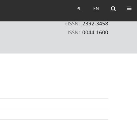
PL
EN
PL
EN
eISSN:
2392-3458
ISSN:
0044-1600