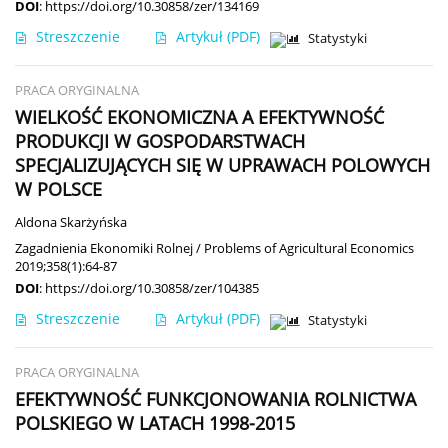
DOI
:
https://doi.org/10.30858/zer/134169
Streszczenie
Artykuł
(PDF)
Statystyki
PRACA ORYGINALNA
WIELKOŚĆ EKONOMICZNA A EFEKTYWNOŚĆ
PRODUKCJI W GOSPODARSTWACH
SPECJALIZUJĄCYCH SIĘ W UPRAWACH POLOWYCH
W POLSCE
Aldona Skarżyńska
Zagadnienia Ekonomiki Rolnej / Problems of Agricultural Economics
2019;358(1):64-87
DOI
:
https://doi.org/10.30858/zer/104385
Streszczenie
Artykuł
(PDF)
Statystyki
PRACA ORYGINALNA
EFEKTYWNOŚĆ FUNKCJONOWANIA ROLNICTWA
POLSKIEGO W LATACH 1998-2015