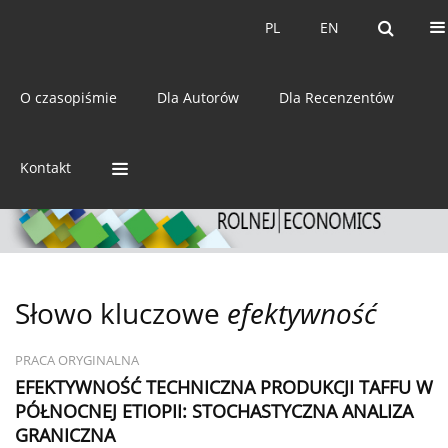
Bieżący numer
Archiwum
PL
EN
PL
EN
eISSN:
2392-3458
O czasopiśmie
Dla Autorów
Dla Recenzentów
ISSN:
0044-1600
Kontakt
Słowo kluczowe
efektywność
PRACA ORYGINALNA
EFEKTYWNOŚĆ TECHNICZNA PRODUKCJI TAFFU W
PÓŁNOCNEJ ETIOPII: STOCHASTYCZNA ANALIZA
GRANICZNA