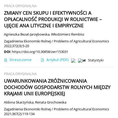
PRACA ORYGINALNA
ZMIANY CEN SKUPU I EFEKTYWNOŚCI A
OPŁACALNOŚĆ PRODUKCJI W ROLNICTWIE –
UJĘCIE ANA LITYCZNE I EMPIRYCZNE
Agnieszka Bezat-Jarzębowska
,
Włodzimierz Rembisz
Zagadnienia Ekonomiki Rolnej / Problems of Agricultural Economics
2022;372(3):5-20
DOI
:
https://doi.org/10.30858/zer/153031
Streszczenie
Artykuł
(PDF)
Statystyki
PRACA ORYGINALNA
UWARUNKOWANIA ZRÓŻNICOWANIA
DOCHODÓW GOSPODARSTW ROLNYCH MIĘDZY
KRAJAMI UNII EUROPEJSKIEJ
Aldona Skarżyńska
,
Renata Grochowska
Zagadnienia Ekonomiki Rolnej / Problems of Agricultural Economics
2021;367(2):119-134