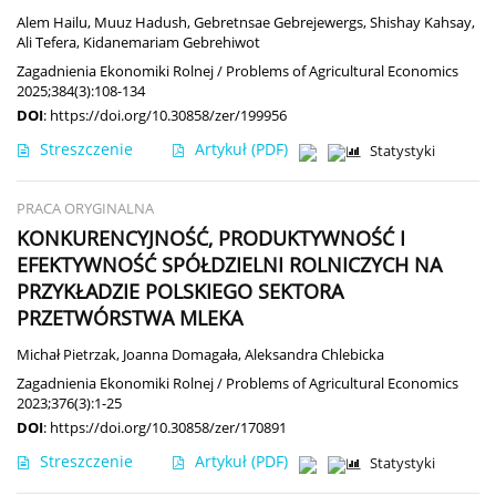
Alem Hailu
,
Muuz Hadush
,
Gebretnsae Gebrejewergs
,
Shishay Kahsay
,
Ali Tefera
,
Kidanemariam Gebrehiwot
Zagadnienia Ekonomiki Rolnej / Problems of Agricultural Economics
2025;384(3):108-134
DOI
:
https://doi.org/10.30858/zer/199956
Streszczenie
Artykuł
(PDF)
Statystyki
PRACA ORYGINALNA
KONKURENCYJNOŚĆ, PRODUKTYWNOŚĆ I
EFEKTYWNOŚĆ SPÓŁDZIELNI ROLNICZYCH NA
PRZYKŁADZIE POLSKIEGO SEKTORA
PRZETWÓRSTWA MLEKA
Michał Pietrzak
,
Joanna Domagała
,
Aleksandra Chlebicka
Zagadnienia Ekonomiki Rolnej / Problems of Agricultural Economics
2023;376(3):1-25
DOI
:
https://doi.org/10.30858/zer/170891
Streszczenie
Artykuł
(PDF)
Statystyki