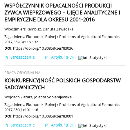
WSPÓŁCZYNNIK OPŁACALNOŚCI PRODUKCJI
ŻYWCA WIEPRZOWEGO – UJĘCIE ANALITYCZNE I
EMPIRYCZNE DLA OKRESU 2001-2016
Włodzimierz Rembisz
,
Danuta Zawadzka
Zagadnienia Ekonomiki Rolnej / Problems of Agricultural Economics
2017;352(3):116-132
DOI
:
https://doi.org/10.30858/zer/83036
Streszczenie
Artykuł
(PDF)
Statystyki
PRACA ORYGINALNA
KONKURENCYJNOŚĆ POLSKICH GOSPODARSTW
SADOWNICZYCH
Wojciech Ziętara
,
Jolanta Sobierajewska
Zagadnienia Ekonomiki Rolnej / Problems of Agricultural Economics
2017;350(1):101-116
DOI
:
https://doi.org/10.30858/zer/83001
Streszczenie
Artykuł
(PDF)
Statystyki