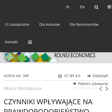
Bieżący numer
Archiwum
PL
EN
PL
EN
eISSN:
2392-3458
O czasopiśmie
Dla Autorów
Dla Recenzentów
ISSN:
0044-1600
Kontakt
4/2016 vol. 349
CC-BY 4.0
Statystyki
Pobierz cytowanie
PRACA ORYGINALNA
CZYNNIKI WPŁYWAJĄCE NA
PRAWDOPODOBIEŃSTWO