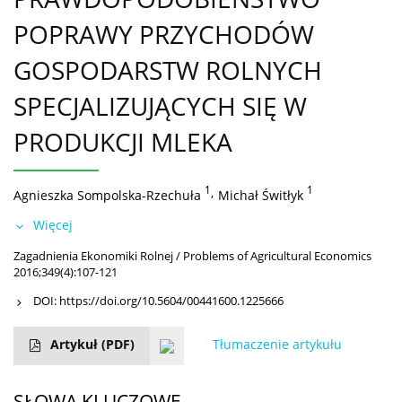
POPRAWY PRZYCHODÓW
GOSPODARSTW ROLNYCH
SPECJALIZUJĄCYCH SIĘ W
PRODUKCJI MLEKA
1
,
1
Agnieszka Sompolska-Rzechuła
Michał Świtłyk
Więcej
Zagadnienia Ekonomiki Rolnej / Problems of Agricultural Economics
2016;349(4):107-121
DOI:
https://doi.org/10.5604/00441600.1225666
Artykuł
(PDF)
Tłumaczenie artykułu
SŁOWA KLUCZOWE