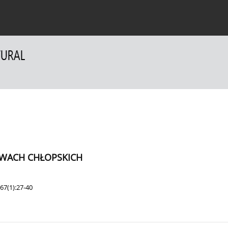
a Autorów
Dla Recenzentów
Kontakt
WACH CHŁOPSKICH
67(1):27-40