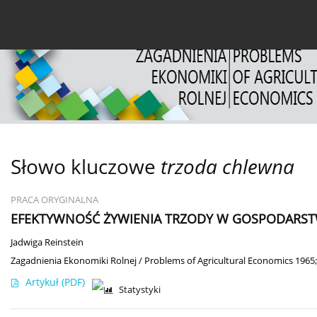
Bieżący numer
Archiwum
O czasopiśmie
Dl
Słowo kluczowe
trzoda chlewna
PRACA ORYGINALNA
EFEKTYWNOŚĆ ŻYWIENIA TRZODY W GOSPODARST
Jadwiga Reinstein
Zagadnienia Ekonomiki Rolnej / Problems of Agricultural Economics 1965;
Artykuł
(PDF)
Statystyki