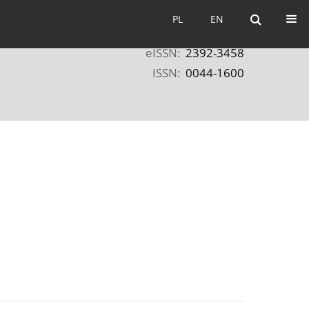
PL
EN
PL
EN
eISSN:
2392-3458
ISSN:
0044-1600