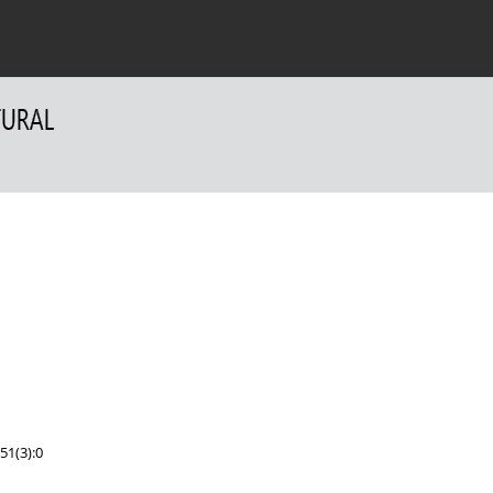
 Authors
For Reviewers
Contact
51(3):0