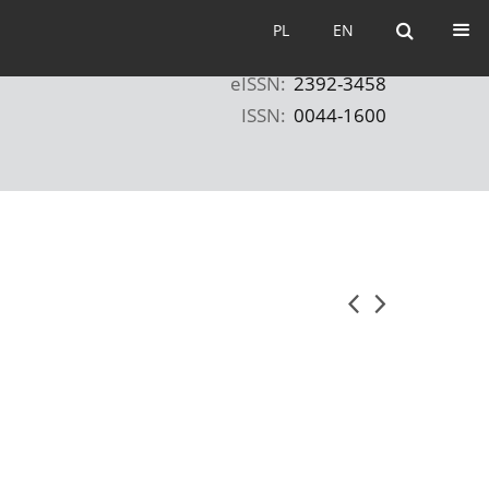
PL
EN
PL
EN
eISSN:
2392-3458
ISSN:
0044-1600