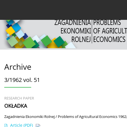
Current issue
Archive
About the Journal
For
Archive
3/1962 vol. 51
RESEARCH PAPER
OKŁADKA
Zagadnienia Ekonomiki Rolnej / Problems of Agricultural Economics 1962;
Article
(PDF)