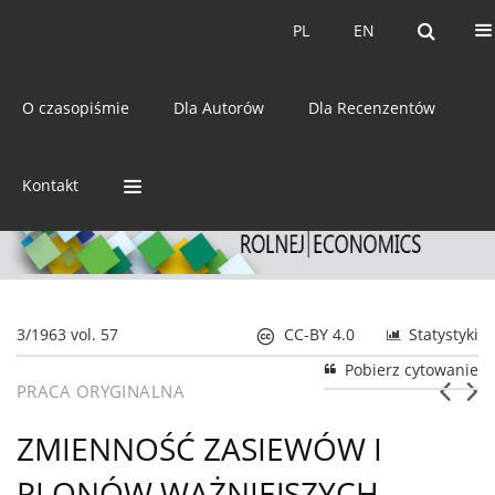
Bieżący numer
Archiwum
PL
EN
PL
EN
eISSN:
2392-3458
O czasopiśmie
Dla Autorów
Dla Recenzentów
ISSN:
0044-1600
Kontakt
3/1963 vol. 57
CC-BY 4.0
Statystyki
Pobierz cytowanie
PRACA ORYGINALNA
ZMIENNOŚĆ ZASIEWÓW I
PLONÓW WAŻNIEJSZYCH