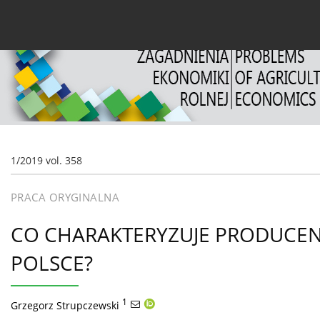
Bieżący numer
Archiwum
O czasopiśmie
Dl
1/2019 vol. 358
PRACA ORYGINALNA
CO CHARAKTERYZUJE PRODUCEN
POLSCE?
1
Grzegorz Strupczewski