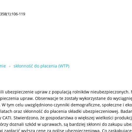
358(1):106-119
nie
skłonność do płacenia (WTP)
pili ubezpieczenie upraw z populacją rolników nieubezpieczonych. 
zpieczenia upraw. Obserwacje te zostały wykorzystane do wyciągni
W tym celu uwzględniono czynniki demograficzne, społeczne i eko
atach oraz skłonność do płacenia składki ubezpieczeniowej. Badan
 CATI. Stwierdzono, że gospodarstwa o większej wielkości produkc
órzy doznali szkód w uprawach, są bardziej skłonni do zakupu ubez
wi zapłacić wyższą cenę za polisę ubezpieczeniową. Co zaskakują