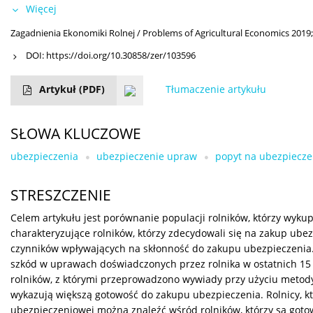
Więcej
Zagadnienia Ekonomiki Rolnej / Problems of Agricultural Economics 2019;
DOI:
https://doi.org/10.30858/zer/103596
Artykuł
(PDF)
Tłumaczenie artykułu
SŁOWA KLUCZOWE
ubezpieczenia
ubezpieczenie upraw
popyt na ubezpiecze
STRESZCZENIE
Celem artykułu jest porównanie populacji rolników, którzy wyku
charakteryzujące rolników, którzy zdecydowali się na zakup ube
czynników wpływających na skłonność do zakupu ubezpieczenia. 
szkód w uprawach doświadczonych przez rolnika w ostatnich 15 l
rolników, z którymi przeprowadzono wywiady przy użyciu metody
wykazują większą gotowość do zakupu ubezpieczenia. Rolnicy, kt
ubezpieczeniowej można znaleźć wśród rolników, którzy są goto