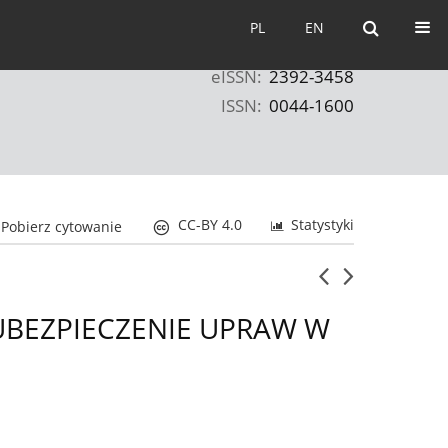
PL
EN
PL
EN
eISSN:
2392-3458
ISSN:
0044-1600
CC-BY 4.0
Statystyki
Pobierz cytowanie
UBEZPIECZENIE UPRAW W