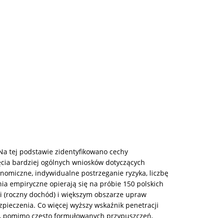
Na tej podstawie zidentyfikowano cechy
ęcia bardziej ogólnych wniosków dotyczących
nomiczne, indywidualne postrzeganie ryzyka, liczbę
ia empiryczne opierają się na próbie 150 polskich
ji (roczny dochód) i większym obszarze upraw
pieczenia. Co więcej wyższy wskaźnik penetracji
ce, pomimo często formułowanych przypuszczeń,