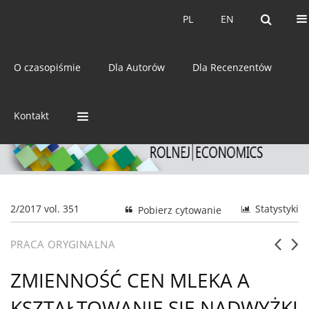
Bieżący numer
Archiwum
PL
EN
PL
EN
eISSN:
2392-3458
O czasopiśmie
Dla Autorów
Dla Recenzentów
ISSN:
0044-1600
Kontakt
2/2017 vol. 351
Statystyki
Pobierz cytowanie
PRACA ORYGINALNA
ZMIENNOŚĆ CEN MLEKA A
KSZTAŁTOWANIE SIĘ NADWYŻKI