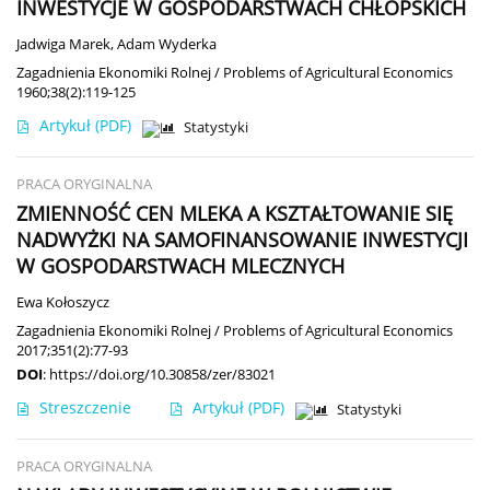
INWESTYCJE W GOSPODARSTWACH CHŁOPSKICH
Jadwiga Marek
,
Adam Wyderka
Zagadnienia Ekonomiki Rolnej / Problems of Agricultural Economics
1960;38(2):119-125
Artykuł
(PDF)
Statystyki
PRACA ORYGINALNA
ZMIENNOŚĆ CEN MLEKA A KSZTAŁTOWANIE SIĘ
NADWYŻKI NA SAMOFINANSOWANIE INWESTYCJI
W GOSPODARSTWACH MLECZNYCH
Ewa Kołoszycz
Zagadnienia Ekonomiki Rolnej / Problems of Agricultural Economics
2017;351(2):77-93
DOI
:
https://doi.org/10.30858/zer/83021
Streszczenie
Artykuł
(PDF)
Statystyki
PRACA ORYGINALNA