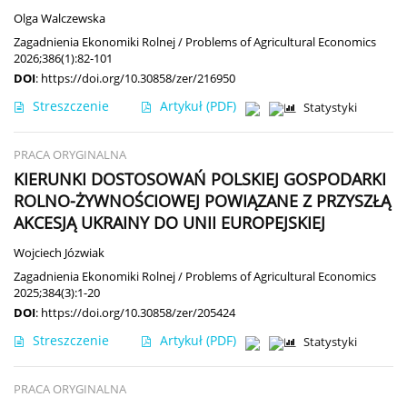
Olga Walczewska
Zagadnienia Ekonomiki Rolnej / Problems of Agricultural Economics
2026;386(1):82-101
DOI
:
https://doi.org/10.30858/zer/216950
Streszczenie
Artykuł
(PDF)
Statystyki
PRACA ORYGINALNA
KIERUNKI DOSTOSOWAŃ POLSKIEJ GOSPODARKI
ROLNO-ŻYWNOŚCIOWEJ POWIĄZANE Z PRZYSZŁĄ
AKCESJĄ UKRAINY DO UNII EUROPEJSKIEJ
Wojciech Józwiak
Zagadnienia Ekonomiki Rolnej / Problems of Agricultural Economics
2025;384(3):1-20
DOI
:
https://doi.org/10.30858/zer/205424
Streszczenie
Artykuł
(PDF)
Statystyki
PRACA ORYGINALNA