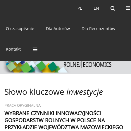
Bieżący numer
Archiwum
PL
EN
PL
EN
eISSN:
2392-3458
O czasopiśmie
Dla Autorów
Dla Recenzentów
ISSN:
0044-1600
Kontakt
Słowo kluczowe
inwestycje
PRACA ORYGINALNA
WYBRANE CZYNNIKI INNOWACYJNOŚCI
GOSPODARSTW ROLNYCH W POLSCE NA
PRZYKŁADZIE WOJEWÓDZTWA MAZOWIECKIEGO