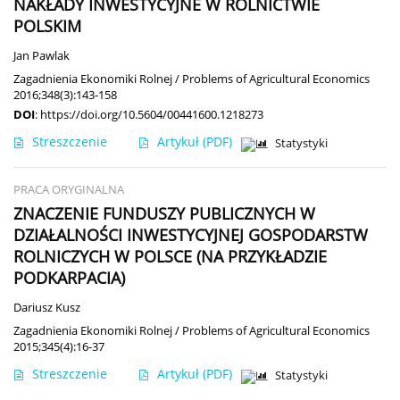
NAKŁADY INWESTYCYJNE W ROLNICTWIE
POLSKIM
Jan Pawlak
Zagadnienia Ekonomiki Rolnej / Problems of Agricultural Economics
2016;348(3):143-158
DOI
:
https://doi.org/10.5604/00441600.1218273
Streszczenie
Artykuł
(PDF)
Statystyki
PRACA ORYGINALNA
ZNACZENIE FUNDUSZY PUBLICZNYCH W
DZIAŁALNOŚCI INWESTYCYJNEJ GOSPODARSTW
ROLNICZYCH W POLSCE (NA PRZYKŁADZIE
PODKARPACIA)
Dariusz Kusz
Zagadnienia Ekonomiki Rolnej / Problems of Agricultural Economics
2015;345(4):16-37
Streszczenie
Artykuł
(PDF)
Statystyki