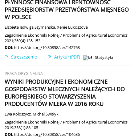
PŁYNNOŚĆ FINANSOWA I RENTOWNOŚĆ
PRZEDSIĘBIORSTW PRZETWÓRSTWA MIĘSNEGO
W POLSCE
Elżbieta Jadwiga Szymańska
,
Xenie Lukoszová
Zagadnienia Ekonomiki Rolnej / Problems of Agricultural Economics
2021;369(4):135-153
DOI
:
https://doi.org/10.30858/zer/142768
Streszczenie
Artykuł
(PDF)
Statystyki
PRACA ORYGINALNA
WYNIKI PRODUKCYJNE I EKONOMICZNE
GOSPODARSTW MLECZNYCH NALEŻĄCYCH DO
EUROPEJSKIEGO STOWARZYSZENIA
PRODUCENTÓW MLEKA W 2016 ROKU
Ewa Kołoszycz
,
Michał Świtłyk
Zagadnienia Ekonomiki Rolnej / Problems of Agricultural Economics
2019;358(1):88-105
DOI
:
https://doi.org/10.30858/zer/104636