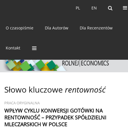
Bieżący numer
Archiwum
PL
EN
PL
EN
eISSN:
2392-3458
O czasopiśmie
Dla Autorów
Dla Recenzentów
ISSN:
0044-1600
Kontakt
Słowo kluczowe
rentowność
PRACA ORYGINALNA
WPŁYW CYKLU KONWERSJI GOTÓWKI NA
RENTOWNOŚĆ – PRZYPADEK SPÓŁDZIELNI
MLECZARSKICH W POLSCE