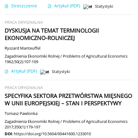
Streszczenie
Artykuł
(PDF)
Statystyki
PRACA ORYGINALNA
DYSKUSJA NA TEMAT TERMINOLOGII
EKONOMICZNO-ROLNICZEJ
Ryszard Manteuffel
Zagadnienia Ekonomiki Rolnej / Problems of Agricultural Economics
1962;50(2):107-109
Artykuł
(PDF)
Statystyki
PRACA ORYGINALNA
SPECYFIKA SEKTORA PRZETWÓRSTWA MIĘSNEGO
W UNII EUROPEJSKIEJ – STAN I PERSPEKTYWY
Tomasz Pawlonka
Zagadnienia Ekonomiki Rolnej / Problems of Agricultural Economics
2017;350(1):179-197
DOI
:
https://doi.org/10.5604/00441600.1233010