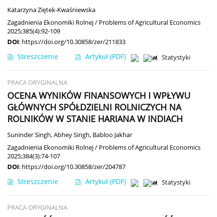
Katarzyna Ziętek-Kwaśniewska
Zagadnienia Ekonomiki Rolnej / Problems of Agricultural Economics
2025;385(4):92-109
DOI
:
https://doi.org/10.30858/zer/211833
Streszczenie
Artykuł
(PDF)
Statystyki
PRACA ORYGINALNA
OCENA WYNIKÓW FINANSOWYCH I WPŁYWU
GŁÓWNYCH SPÓŁDZIELNI ROLNICZYCH NA
ROLNIKÓW W STANIE HARIANA W INDIACH
Suninder Singh
,
Abhey Singh
,
Babloo Jakhar
Zagadnienia Ekonomiki Rolnej / Problems of Agricultural Economics
2025;384(3):74-107
DOI
:
https://doi.org/10.30858/zer/204787
Streszczenie
Artykuł
(PDF)
Statystyki
PRACA ORYGINALNA