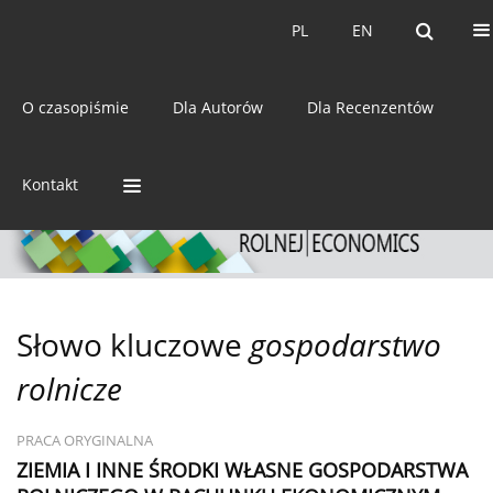
Bieżący numer
Archiwum
PL
EN
PL
EN
eISSN:
2392-3458
O czasopiśmie
Dla Autorów
Dla Recenzentów
ISSN:
0044-1600
Kontakt
Słowo kluczowe
gospodarstwo
rolnicze
PRACA ORYGINALNA
ZIEMIA I INNE ŚRODKI WŁASNE GOSPODARSTWA