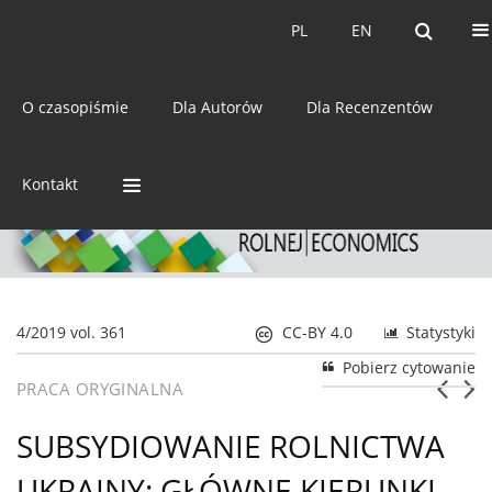
Bieżący numer
Archiwum
PL
EN
PL
EN
eISSN:
2392-3458
O czasopiśmie
Dla Autorów
Dla Recenzentów
ISSN:
0044-1600
Kontakt
4/2019 vol. 361
CC-BY 4.0
Statystyki
Pobierz cytowanie
PRACA ORYGINALNA
SUBSYDIOWANIE ROLNICTWA
UKRAINY: GŁÓWNE KIERUNKI,