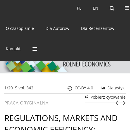
Bieżący numer
Archiwum
PL
EN
PL
EN
eISSN:
2392-3458
O czasopiśmie
Dla Autorów
Dla Recenzentów
ISSN:
0044-1600
Kontakt
1/2015 vol. 342
CC-BY 4.0
Statystyki
Pobierz cytowanie
PRACA ORYGINALNA
REGULATIONS, MARKETS AND
ECONOMIC EFFICIENCY: