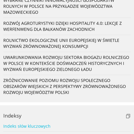
WYBRANE CZYNNIKI INNOWACYJNOŚCI GOSPODARSTW
ROLNYCH W POLSCE NA PRZYKŁADZIE WOJEWÓDZTWA
MAZOWIECKIEGO
ROZWÓJ AGROTURYSTYKI DZIĘKI HOSPITALITY 4.0: LEKCJE Z
WERFENWENG DLA BAŁKANÓW ZACHODNICH
ROLNICTWO EKOLOGICZNE UNII EUROPEJSKIEJ W ŚWIETLE
WYZWAŃ ZRÓWNOWAŻONEJ KONSUMPCJI
UWARUNKOWANIA ROZWOJU SEKTORA BIOGAZU ROLNICZEGO
W POLSCE W KONTEKŚCIE DOŚWIADCZEŃ HISTORYCZNYCH I
WYZWAŃ EUROPEJSKIEGO ZIELONEGO ŁADU
ZRÓŻNICOWANIE POZIOMU ROZWOJU SPOŁECZNEGO
OBSZARÓW WIEJSKICH Z PERSPEKTYWY ZRÓWNOWAŻONEGO
ROZWOJU WOJEWÓDZTW POLSKI
Indeksy
Indeks słów kluczowych