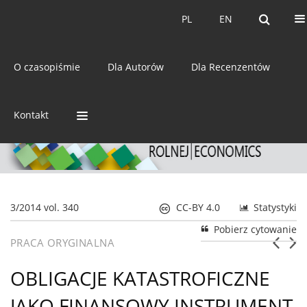
Bieżący numer
Archiwum
PL
EN
PL
EN
eISSN:
2392-3458
O czasopiśmie
Dla Autorów
Dla Recenzentów
ISSN:
0044-1600
Kontakt
3/2014 vol. 340
CC-BY 4.0
Statystyki
Pobierz cytowanie
PRACA ORYGINALNA
OBLIGACJE KATASTROFICZNE
JAKO FINANSOWY INSTRUMENT