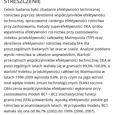
STRESZCZENIE
Celem badania było: zbadanie efektywności technicznej
rolnictwa poprzez określenie współczynników efektywności
technicznej, opracowanie rankingu efektywności rolnictwa
przy zastosowaniu metody superefektywności DEA, próba
wyjaśnienia efektywności rol-nictwa przy zastosowaniu
indeksu produktywności całkowitej Malmquista (TFP) oraz
określenie efektywności rolnictwa metodą SFA dla
poszczególnych badanych lat oraz w czasie. Analizie poddano
wyniki rolnictwa w układzie wojewódzkim. Wartość
przeciętnych współczynników efektywności technicznej DEA w
poszczególnych latach wahała się w graniach 99,3%-100,0%, a
wartość indeksu produktywności całkowi-tej Malmquista w
latach 1998-2009 wyniosła 9,4%, przy czym na jego wzrost
miał wpływ indeks zmian technologicznych (9,4%) rocznie.
Obliczenia współczynników efektywności wykonane przy
zastosowaniu modeli BC1 i BC2 stochastycznej funkcji
granicznej (SFA) potwierdziły .wysoką efektywność polskie-go
rolnictwa w analizowanych latach. W przypadku modelu BC1
wahała się ona od 86,7% (2002) do 100% (2006, 2007).