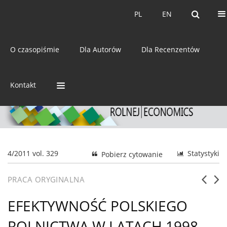
Bieżący numer
Archiwum
PL
EN
PL
EN
eISSN:
2392-3458
O czasopiśmie
Dla Autorów
Dla Recenzentów
ISSN:
0044-1600
Kontakt
4/2011 vol. 329
Statystyki
Pobierz cytowanie
PRACA ORYGINALNA
EFEKTYWNOŚĆ POLSKIEGO
ROLNICTWA W LATACH 1998-