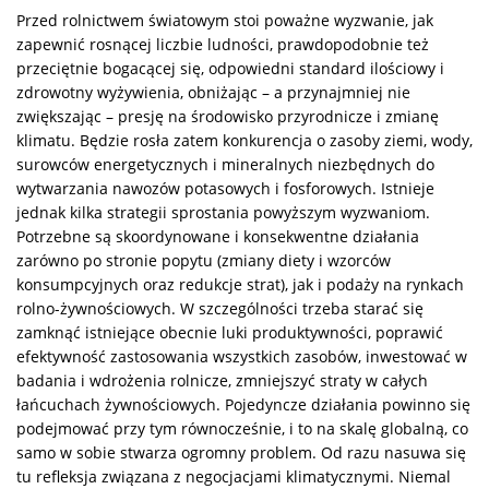
Przed rolnictwem światowym stoi poważne wyzwanie, jak
zapewnić rosnącej liczbie ludności, prawdopodobnie też
przeciętnie bogacącej się, odpowiedni standard ilościowy i
zdrowotny wyżywienia, obniżając – a przynajmniej nie
zwiększając – presję na środowisko przyrodnicze i zmianę
klimatu. Będzie rosła zatem konkurencja o zasoby ziemi, wody,
surowców energetycznych i mineralnych niezbędnych do
wytwarzania nawozów potasowych i fosforowych. Istnieje
jednak kilka strategii sprostania powyższym wyzwaniom.
Potrzebne są skoordynowane i konsekwentne działania
zarówno po stronie popytu (zmiany diety i wzorców
konsumpcyjnych oraz redukcje strat), jak i podaży na rynkach
rolno-żywnościowych. W szczególności trzeba starać się
zamknąć istniejące obecnie luki produktywności, poprawić
efektywność zastosowania wszystkich zasobów, inwestować w
badania i wdrożenia rolnicze, zmniejszyć straty w całych
łańcuchach żywnościowych. Pojedyncze działania powinno się
podejmować przy tym równocześnie, i to na skalę globalną, co
samo w sobie stwarza ogromny problem. Od razu nasuwa się
tu refleksja związana z negocjacjami klimatycznymi. Niemal