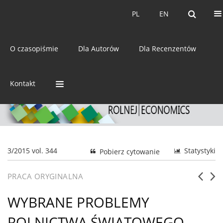
Bieżący numer
Archiwum
PL
EN
PL
EN
eISSN:
2392-3458
O czasopiśmie
Dla Autorów
Dla Recenzentów
ISSN:
0044-1600
Kontakt
3/2015 vol. 344
Statystyki
Pobierz cytowanie
PRACA ORYGINALNA
WYBRANE PROBLEMY
ROLNICTWA ŚWIATOWEGO