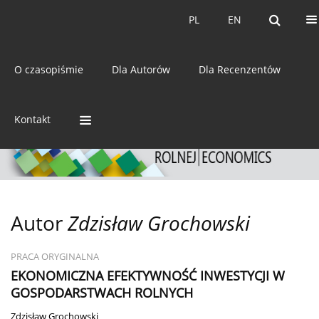
Bieżący numer
Archiwum
PL
EN
PL
EN
eISSN:
2392-3458
O czasopiśmie
Dla Autorów
Dla Recenzentów
ISSN:
0044-1600
Kontakt
Autor
Zdzisław Grochowski
PRACA ORYGINALNA
EKONOMICZNA EFEKTYWNOŚĆ INWESTYCJI W
GOSPODARSTWACH ROLNYCH
Zdzisław Grochowski