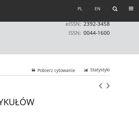
PL
EN
PL
EN
eISSN:
2392-3458
ISSN:
0044-1600
Statystyki
Pobierz cytowanie
TYKUŁÓW