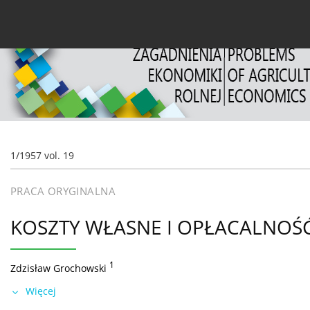
Bieżący numer
Archiwum
O czasopiśmie
Dl
1/1957 vol. 19
PRACA ORYGINALNA
KOSZTY WŁASNE I OPŁACALNO
1
Zdzisław Grochowski
Więcej