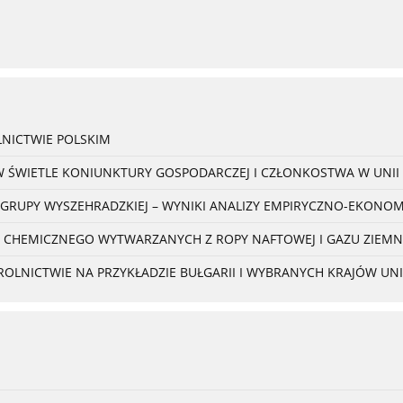
NICTWIE POLSKIM
W ŚWIETLE KONIUNKTURY GOSPODARCZEJ I CZŁONKOSTWA W UNII 
 GRUPY WYSZEHRADZKIEJ – WYNIKI ANALIZY EMPIRYCZNO-EKONO
 CHEMICZNEGO WYTWARZANYCH Z ROPY NAFTOWEJ I GAZU ZIEM
NICTWIE NA PRZYKŁADZIE BUŁGARII I WYBRANYCH KRAJÓW UNII