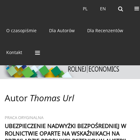
Bieżący numer
Archiwum
PL
EN
PL
EN
eISSN:
2392-3458
O czasopiśmie
Dla Autorów
Dla Recenzentów
ISSN:
0044-1600
Kontakt
Autor
Thomas Url
PRACA ORYGINALNA
UBEZPIECZENIE NADWYŻKI BEZPOŚREDNIEJ W
ROLNICTWIE OPARTE NA WSKAŹNIKACH NA