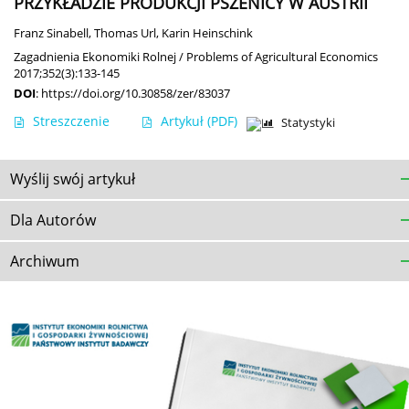
PRZYKŁADZIE PRODUKCJI PSZENICY W AUSTRII
Franz Sinabell
,
Thomas Url
,
Karin Heinschink
Zagadnienia Ekonomiki Rolnej / Problems of Agricultural Economics
2017;352(3):133-145
DOI
:
https://doi.org/10.30858/zer/83037
Streszczenie
Artykuł
(PDF)
Statystyki
Wyślij swój artykuł
Dla Autorów
Archiwum