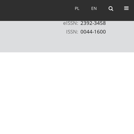
PL
EN
PL
EN
eISSN:
2392-3458
ISSN:
0044-1600