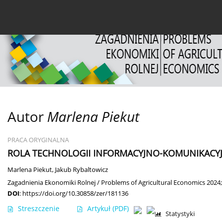
Bieżący numer
Archiwum
O czasopiśmie
Dl
Autor
Marlena Piekut
PRACA ORYGINALNA
ROLA TECHNOLOGII INFORMACYJNO-KOMUNIKACY
Marlena Piekut
,
Jakub Rybaltowicz
Zagadnienia Ekonomiki Rolnej / Problems of Agricultural Economics 2024;
DOI
:
https://doi.org/10.30858/zer/181136
Streszczenie
Artykuł
(PDF)
Statystyki