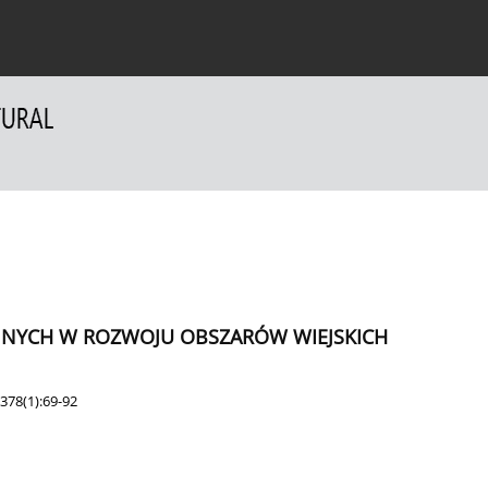
a Autorów
Dla Recenzentów
Kontakt
JNYCH W ROZWOJU OBSZARÓW WIEJSKICH
378(1):69-92