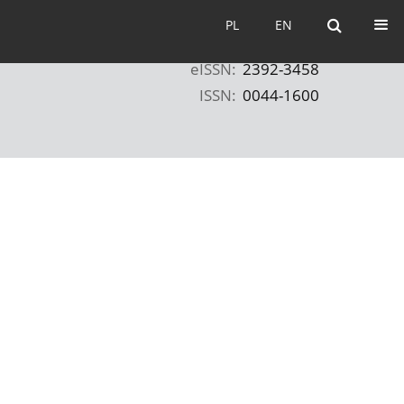
PL
EN
PL
EN
eISSN:
2392-3458
ISSN:
0044-1600