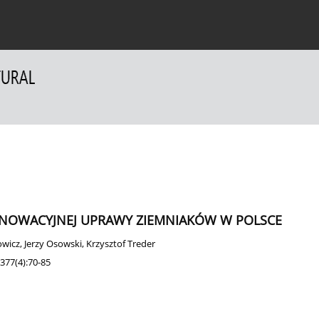
a Autorów
Dla Recenzentów
Kontakt
INNOWACYJNEJ UPRAWY ZIEMNIAKÓW W POLSCE
owicz
,
Jerzy Osowski
,
Krzysztof Treder
377(4):70-85