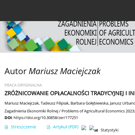
Bieżący numer
Archiwum
O czasopiśmie
Dl
Autor
Mariusz Maciejczak
PRACA ORYGINALNA
ZRÓŻNICOWANIE OPŁACALNOŚCI TRADYCYJNEJ I 
Mariusz Maciejczak
,
Tadeusz Filipiak
,
Barbara Gołębiewska
,
Janusz Urban
Zagadnienia Ekonomiki Rolnej / Problems of Agricultural Economics 2023;
DOI
:
https://doi.org/10.30858/zer/177251
Streszczenie
Artykuł
(PDF)
Statystyki