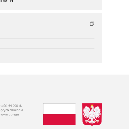
NDIACH
ść: 64 000 zł.
ących działania
dowym obiegu