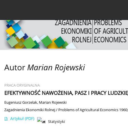
Bieżący numer
Archiwum
O czasopiśmie
Dl
Autor
Marian Rojewski
PRACA ORYGINALNA
EFEKTYWNOŚĆ NAWOŻENIA, PASZ I PRACY LUDZK
Eugeniusz Gorzelak
,
Marian Rojewski
Zagadnienia Ekonomiki Rolnej / Problems of Agricultural Economics 1960;
Artykuł
(PDF)
Statystyki