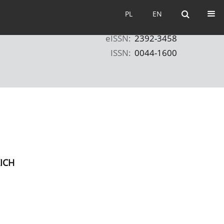
PL
EN
PL
EN
eISSN:
2392-3458
ISSN:
0044-1600
ICH