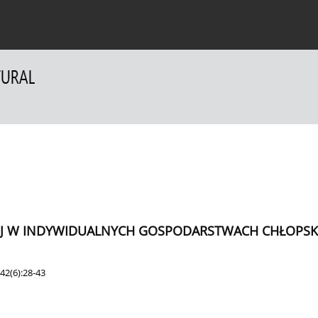
a Autorów
Dla Recenzentów
Kontakt
IEJ W INDYWIDUALNYCH GOSPODARSTWACH CHŁOPSK
42(6):28-43