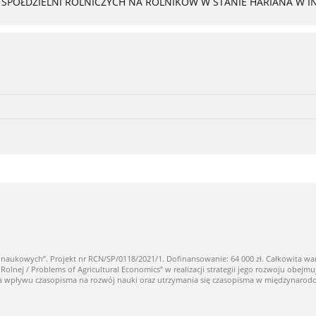
PÓŁDZIELNI ROLNICZYCH NA ROLNIKÓW W STANIE HARIANA W I
owych”. Projekt nr RCN/SP/0118/2021/1. Dofinansowanie: 64 000 zł. Całkowita warto
ej / Problems of Agricultural Economics” w realizacji strategii jego rozwoju obejmuj
nia wpływu czasopisma na rozwój nauki oraz utrzymania się czasopisma w międzynaro