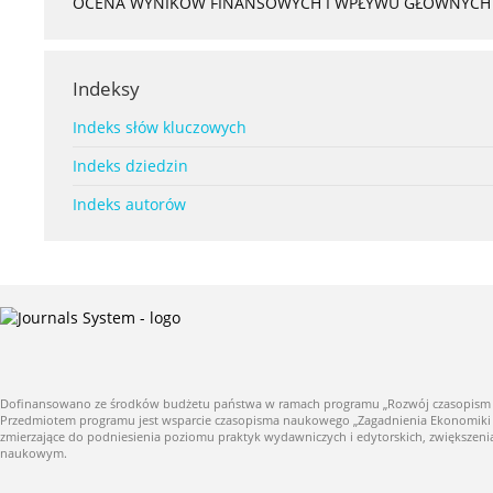
OCENA WYNIKÓW FINANSOWYCH I WPŁYWU GŁÓWNYCH S
Indeksy
Indeks słów kluczowych
Indeks dziedzin
Indeks autorów
Dofinansowano ze środków budżetu państwa w ramach programu „Rozwój czasopism nauk
Przedmiotem programu jest wsparcie czasopisma naukowego „Zagadnienia Ekonomiki Roln
zmierzające do podniesienia poziomu praktyk wydawniczych i edytorskich, zwiększe
naukowym.