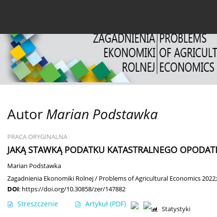
Bieżący numer
Archiwum
O czasopiśmie
Dl
Autor
Marian Podstawka
PRACA ORYGINALNA
JAKĄ STAWKĄ PODATKU KATASTRALNEGO OPODA
Marian Podstawka
Zagadnienia Ekonomiki Rolnej / Problems of Agricultural Economics 2022;
DOI
:
https://doi.org/10.30858/zer/147882
Streszczenie
Artykuł
(PDF)
Statystyki