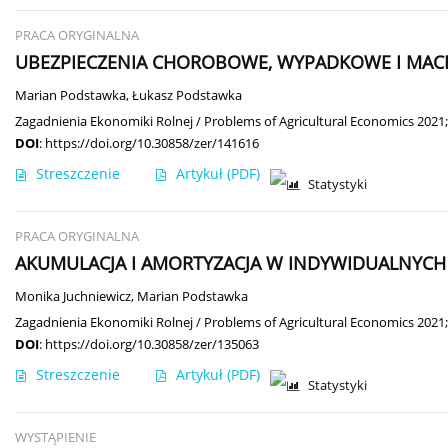
PRACA ORYGINALNA
UBEZPIECZENIA CHOROBOWE, WYPADKOWE I MACI
Marian Podstawka
,
Łukasz Podstawka
Zagadnienia Ekonomiki Rolnej / Problems of Agricultural Economics 2021;
DOI
:
https://doi.org/10.30858/zer/141616
Streszczenie
Artykuł
(PDF)
Statystyki
PRACA ORYGINALNA
AKUMULACJA I AMORTYZACJA W INDYWIDUALNYC
Monika Juchniewicz
,
Marian Podstawka
Zagadnienia Ekonomiki Rolnej / Problems of Agricultural Economics 2021;
DOI
:
https://doi.org/10.30858/zer/135063
Streszczenie
Artykuł
(PDF)
Statystyki
WYSTĄPIENIE