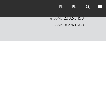
PL
EN
PL
EN
eISSN:
2392-3458
ISSN:
0044-1600