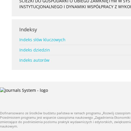
ŚCIEŻKI DO GOSPODARKI O OBIEGU ZAMKNIĘTYM W S
INSTYTUCJONALNEGO I DYNAMIKI WSPÓŁPRACY Z WYK
Indeksy
Indeks słów kluczowych
Indeks dziedzin
Indeks autorów
Dofinansowano ze środków budżetu państwa w ramach programu „Rozwój czasopism nauk
Przedmiotem programu jest wsparcie czasopisma naukowego „Zagadnienia Ekonomiki Roln
zmierzające do podniesienia poziomu praktyk wydawniczych i edytorskich, zwiększe
naukowym.