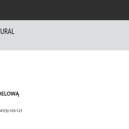
a Autorów
Dla Recenzentów
Kontakt
DELOWĄ
41(5):103-121