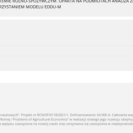
YSTEMIE ROLNO-SPOŻYWCZYM. OPARTA NA PODMIOTACH ANALIZA
ORZYSTANIEM MODELU EDDU-M
owych”. Projekt nr RCN/SP/0118/2021/1. Dofinansowanie: 64 000 zł. Całkowita warto
ej / Problems of Agricultural Economics” w realizacji strategii jego rozwoju obejmuj
nia wpływu czasopisma na rozwój nauki oraz utrzymania się czasopisma w międzynaro