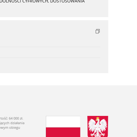
 ZDOLNOŚCI CYFROWYCH, DOSTOSOWANIA
ść: 64 000 zł.
ących działania
dowym obiegu