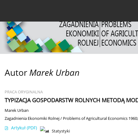
Bieżący numer
Archiwum
O czasopiśmie
Dl
Autor
Marek Urban
PRACA ORYGINALNA
TYPIZACJA GOSPODARSTW ROLNYCH METODĄ MO
Marek Urban
Zagadnienia Ekonomiki Rolnej / Problems of Agricultural Economics 1960;
Artykuł
(PDF)
Statystyki