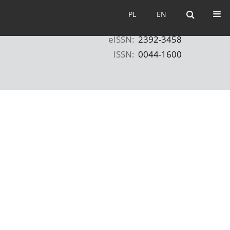
PL
EN
PL
EN
eISSN:
2392-3458
ISSN:
0044-1600