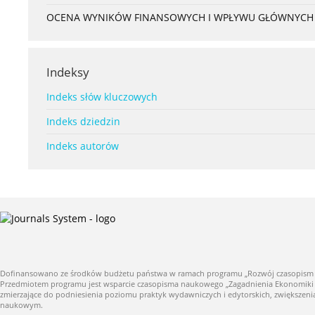
OCENA WYNIKÓW FINANSOWYCH I WPŁYWU GŁÓWNYCH S
Indeksy
Indeks słów kluczowych
Indeks dziedzin
Indeks autorów
Dofinansowano ze środków budżetu państwa w ramach programu „Rozwój czasopism nauk
Przedmiotem programu jest wsparcie czasopisma naukowego „Zagadnienia Ekonomiki Roln
zmierzające do podniesienia poziomu praktyk wydawniczych i edytorskich, zwiększe
naukowym.