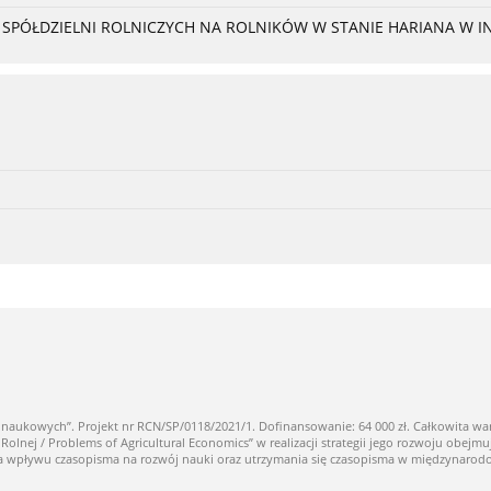
PÓŁDZIELNI ROLNICZYCH NA ROLNIKÓW W STANIE HARIANA W I
owych”. Projekt nr RCN/SP/0118/2021/1. Dofinansowanie: 64 000 zł. Całkowita warto
ej / Problems of Agricultural Economics” w realizacji strategii jego rozwoju obejmuj
nia wpływu czasopisma na rozwój nauki oraz utrzymania się czasopisma w międzynaro