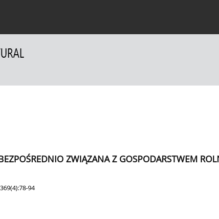
a Autorów
Dla Recenzentów
Kontakt
 BEZPOŚREDNIO ZWIĄZANA Z GOSPODARSTWEM ROL
369(4):78-94