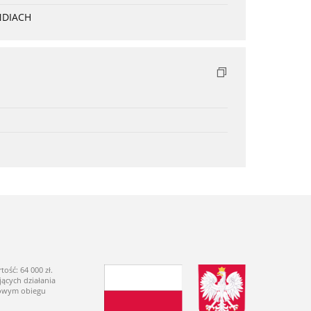
NDIACH
ść: 64 000 zł.
ących działania
dowym obiegu