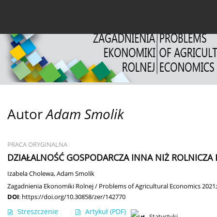
Bieżący numer
Archiwum
O czasopiśmie
Dl
Autor
Adam Smolik
PRACA ORYGINALNA
DZIAŁALNOŚĆ GOSPODARCZA INNA NIŻ ROLNICZA
Izabela Cholewa
,
Adam Smolik
Zagadnienia Ekonomiki Rolnej / Problems of Agricultural Economics 2021;
DOI
:
https://doi.org/10.30858/zer/142770
Streszczenie
Artykuł
(PDF)
Statystyki