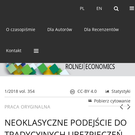
Bieżący numer
Archiwum
PL
EN
PL
EN
eISSN:
2392-3458
O czasopiśmie
Dla Autorów
Dla Recenzentów
ISSN:
0044-1600
Kontakt
1/2018 vol. 354
CC-BY 4.0
Statystyki
Pobierz cytowanie
PRACA ORYGINALNA
NEOKLASYCZNE PODEJŚCIE DO
TRADYCYJNYCH UBEZPIECZEŃ