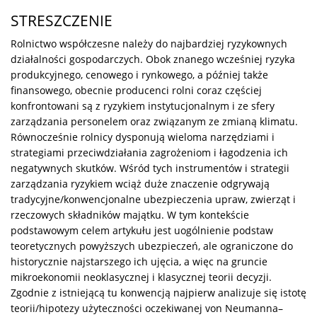
STRESZCZENIE
Rolnictwo współczesne należy do najbardziej ryzykownych
działalności gospodarczych. Obok znanego wcześniej ryzyka
produkcyjnego, cenowego i rynkowego, a później także
finansowego, obecnie producenci rolni coraz częściej
konfrontowani są z ryzykiem instytucjonalnym i ze sfery
zarządzania personelem oraz związanym ze zmianą klimatu.
Równocześnie rolnicy dysponują wieloma narzędziami i
strategiami przeciwdziałania zagrożeniom i łagodzenia ich
negatywnych skutków. Wśród tych instrumentów i strategii
zarządzania ryzykiem wciąż duże znaczenie odgrywają
tradycyjne/konwencjonalne ubezpieczenia upraw, zwierząt i
rzeczowych składników majątku. W tym kontekście
podstawowym celem artykułu jest uogólnienie podstaw
teoretycznych powyższych ubezpieczeń, ale ograniczone do
historycznie najstarszego ich ujęcia, a więc na gruncie
mikroekonomii neoklasycznej i klasycznej teorii decyzji.
Zgodnie z istniejącą tu konwencją najpierw analizuje się istotę
teorii/hipotezy użyteczności oczekiwanej von Neumanna–