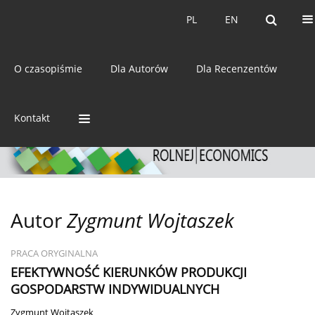
Bieżący numer
Archiwum
PL
EN
PL
EN
eISSN:
2392-3458
O czasopiśmie
Dla Autorów
Dla Recenzentów
ISSN:
0044-1600
Kontakt
Autor
Zygmunt Wojtaszek
PRACA ORYGINALNA
EFEKTYWNOŚĆ KIERUNKÓW PRODUKCJI
GOSPODARSTW INDYWIDUALNYCH
Zygmunt Wojtaszek