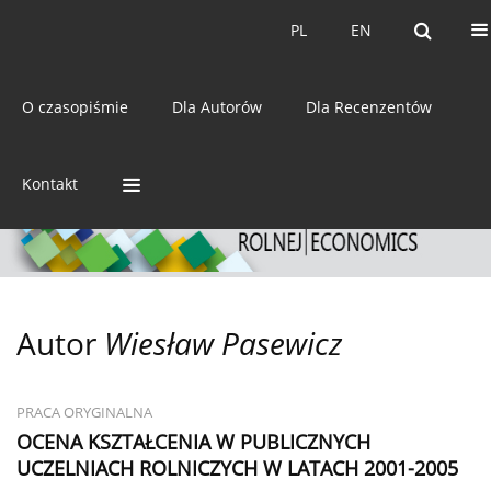
Bieżący numer
Archiwum
PL
EN
PL
EN
eISSN:
2392-3458
O czasopiśmie
Dla Autorów
Dla Recenzentów
ISSN:
0044-1600
Kontakt
Autor
Wiesław Pasewicz
PRACA ORYGINALNA
OCENA KSZTAŁCENIA W PUBLICZNYCH
UCZELNIACH ROLNICZYCH W LATACH 2001-2005