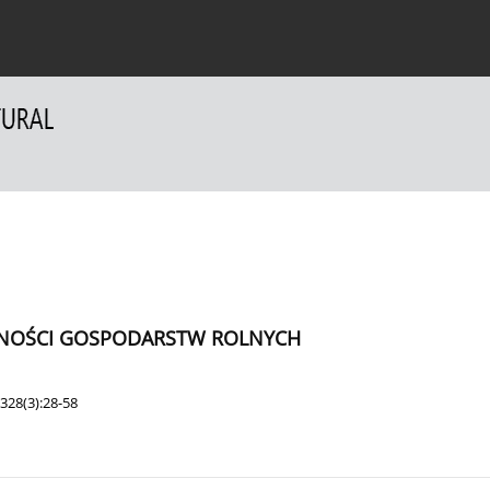
a Autorów
Dla Recenzentów
Kontakt
LNOŚCI GOSPODARSTW ROLNYCH
328(3):28-58