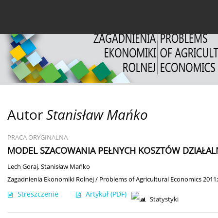
Bieżący numer
Archiwum
O czasopiśmie
Dl
Autor
Stanisław Mańko
PRACA ORYGINALNA
MODEL SZACOWANIA PEŁNYCH KOSZTÓW DZIAŁA
Lech Goraj
,
Stanisław Mańko
Zagadnienia Ekonomiki Rolnej / Problems of Agricultural Economics 2011;
Streszczenie
Artykuł
(PDF)
Statystyki