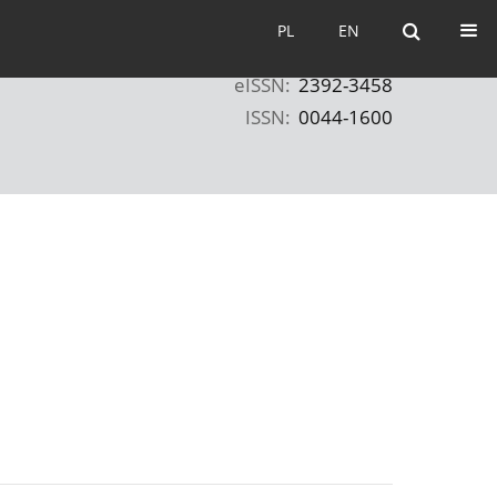
PL
EN
PL
EN
eISSN:
2392-3458
ISSN:
0044-1600