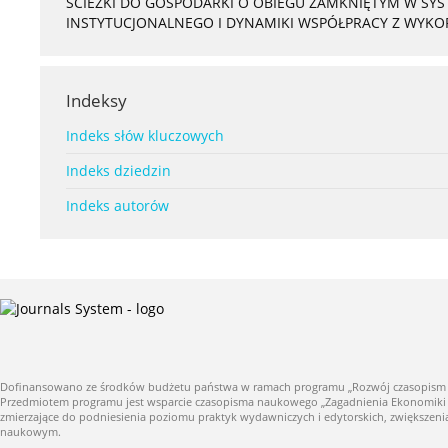
ŚCIEŻKI DO GOSPODARKI O OBIEGU ZAMKNIĘTYM W S
INSTYTUCJONALNEGO I DYNAMIKI WSPÓŁPRACY Z WYK
Indeksy
Indeks słów kluczowych
Indeks dziedzin
Indeks autorów
Dofinansowano ze środków budżetu państwa w ramach programu „Rozwój czasopism nauk
Przedmiotem programu jest wsparcie czasopisma naukowego „Zagadnienia Ekonomiki Roln
zmierzające do podniesienia poziomu praktyk wydawniczych i edytorskich, zwiększe
naukowym.