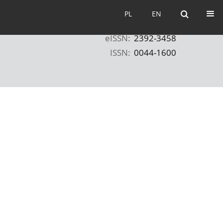
PL
EN
PL
EN
eISSN:
2392-3458
ISSN:
0044-1600