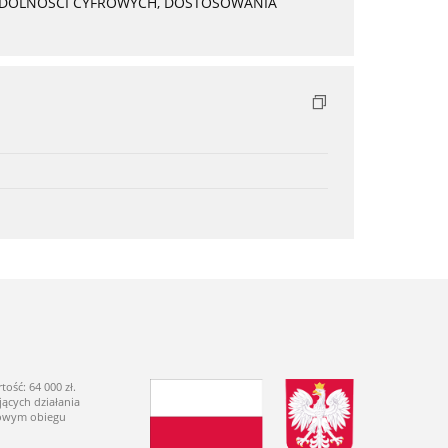
 ZDOLNOŚCI CYFROWYCH, DOSTOSOWANIA
ść: 64 000 zł.
ących działania
dowym obiegu