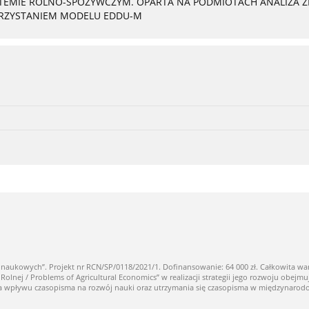
YSTEMIE ROLNO-SPOŻYWCZYM. OPARTA NA PODMIOTACH ANALIZA
ORZYSTANIEM MODELU EDDU-M
owych”. Projekt nr RCN/SP/0118/2021/1. Dofinansowanie: 64 000 zł. Całkowita warto
ej / Problems of Agricultural Economics” w realizacji strategii jego rozwoju obejmuj
nia wpływu czasopisma na rozwój nauki oraz utrzymania się czasopisma w międzynaro