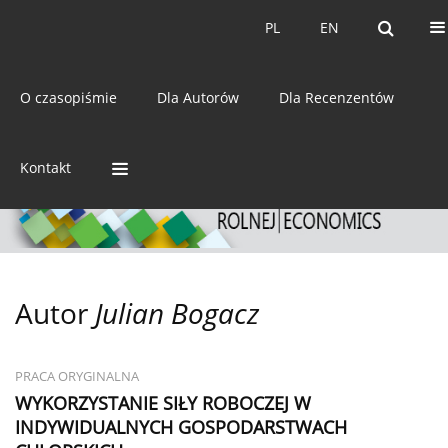
Bieżący numer
Archiwum
PL
EN
PL
EN
eISSN:
2392-3458
O czasopiśmie
Dla Autorów
Dla Recenzentów
ISSN:
0044-1600
Kontakt
Autor
Julian Bogacz
PRACA ORYGINALNA
WYKORZYSTANIE SIŁY ROBOCZEJ W
INDYWIDUALNYCH GOSPODARSTWACH