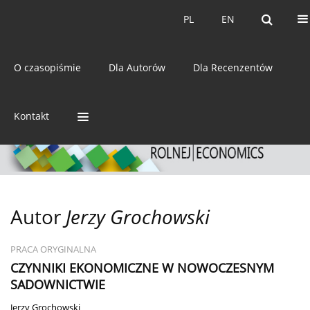
Bieżący numer
Archiwum
PL
EN
PL
EN
eISSN:
2392-3458
O czasopiśmie
Dla Autorów
Dla Recenzentów
ISSN:
0044-1600
Kontakt
Autor
Jerzy Grochowski
PRACA ORYGINALNA
CZYNNIKI EKONOMICZNE W NOWOCZESNYM
SADOWNICTWIE
Jerzy Grochowski