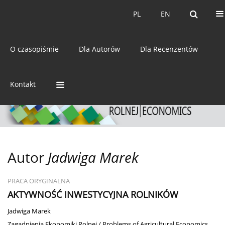
Bieżący numer
Archiwum
PL
EN
PL
EN
eISSN:
2392-3458
O czasopiśmie
Dla Autorów
Dla Recenzentów
ISSN:
0044-1600
Kontakt
Autor
Jadwiga Marek
PRACA ORYGINALNA
AKTYWNOŚĆ INWESTYCYJNA ROLNIKÓW
Jadwiga Marek
Zagadnienia Ekonomiki Rolnej / Problems of Agricultural Economics