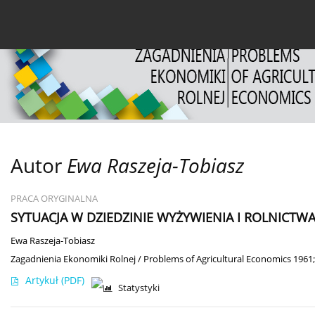
Bieżący numer
Archiwum
O czasopiśmie
Dl
Autor
Ewa Raszeja-Tobiasz
PRACA ORYGINALNA
SYTUACJA W DZIEDZINIE WYŻYWIENIA I ROLNICTWA
Ewa Raszeja-Tobiasz
Zagadnienia Ekonomiki Rolnej / Problems of Agricultural Economics 1961;
Artykuł
(PDF)
Statystyki