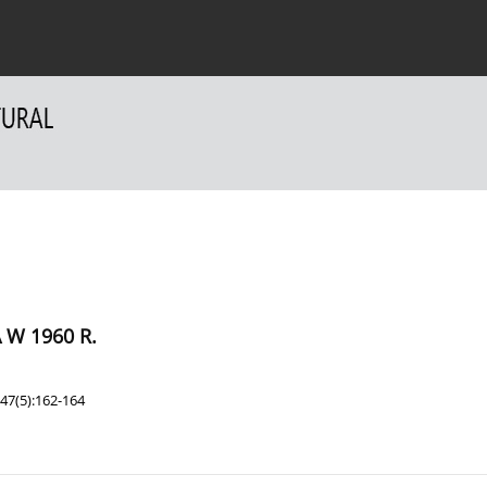
a Autorów
Dla Recenzentów
Kontakt
 W 1960 R.
47(5):162-164