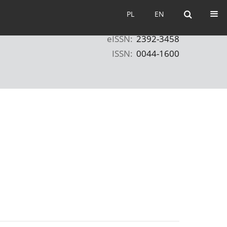
PL
EN
PL
EN
eISSN:
2392-3458
ISSN:
0044-1600