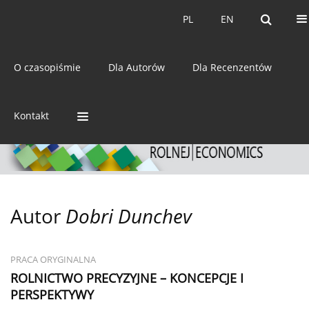
Bieżący numer
Archiwum
PL
EN
PL
EN
eISSN:
2392-3458
O czasopiśmie
Dla Autorów
Dla Recenzentów
ISSN:
0044-1600
Kontakt
Autor
Dobri Dunchev
PRACA ORYGINALNA
ROLNICTWO PRECYZYJNE – KONCEPCJE I
PERSPEKTYWY