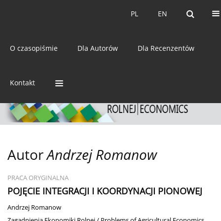
Bieżący numer
Archiwum
PL
EN
PL
EN
eISSN:
2392-3458
O czasopiśmie
Dla Autorów
Dla Recenzentów
ISSN:
0044-1600
Kontakt
Autor
Andrzej Romanow
PRACA ORYGINALNA
POJĘCIE INTEGRACJI I KOORDYNACJI PIONOWEJ
Andrzej Romanow
Zagadnienia Ekonomiki Rolnej / Problems of Agricultural Economics