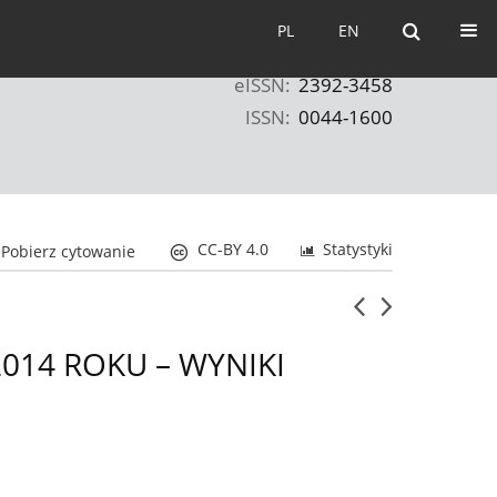
PL
EN
PL
EN
eISSN:
2392-3458
ISSN:
0044-1600
CC-BY 4.0
Statystyki
Pobierz cytowanie
14 ROKU – WYNIKI