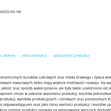
347(2):162-180
ec wołowy
skala produkcji
opłacalność produkcji
ekonomicznych buraków cukrowych oraz mleka krowiego i żywca woł
twach towarowych, które mają większe możliwości rozwoju. Na wy
ich jakość oraz sposób wykorzystania, ale były także uzależnione 
opniem zmian w zakresie wolumenu produkcji, kosztów jednostkowy
produkcji, wyników produkcyjnych i cenowych oraz poniesionych ko
ej odpowiadającymi oraz jako iloraz wartości produkcji i kosztów uj
Większy rozmiar produkcji pozwala na generowanie wyższych dochod