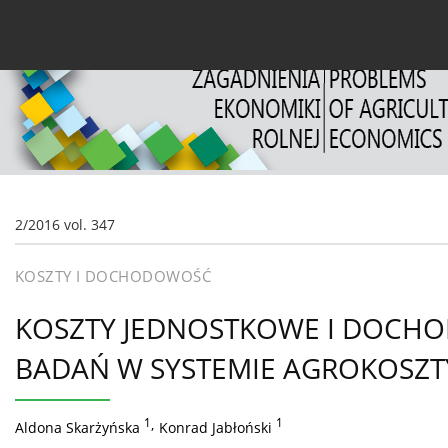
Bieżący numer
Archiwum
O czasopiśmie
Dl
2/2016 vol. 347
KOSZTY I DOCHODOWOŚĆ
KOSZTY JEDNOSTKOWE I DOCHO
BADAŃ W SYSTEMIE AGROKOSZT
1
,
1
Aldona Skarżyńska
Konrad Jabłoński