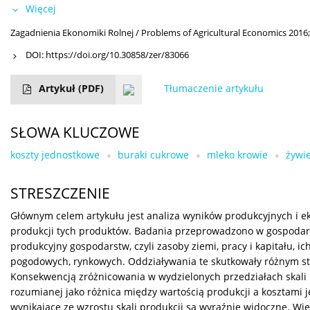
Więcej
Zagadnienia Ekonomiki Rolnej / Problems of Agricultural Economics 2016;
DOI:
https://doi.org/10.30858/zer/83066
Artykuł
(PDF)
Tłumaczenie artykułu
SŁOWA KLUCZOWE
koszty jednostkowe
buraki cukrowe
mleko krowie
żywi
STRESZCZENIE
Głównym celem artykułu jest analiza wyników produkcyjnych i 
produkcji tych produktów. Badania przeprowadzono w gospodars
produkcyjny gospodarstw, czyli zasoby ziemi, pracy i kapitału, 
pogodowych, rynkowych. Oddziaływania te skutkowały różnym st
Konsekwencją zróżnicowania w wydzielonych przedziałach skali 
rozumianej jako różnica między wartością produkcji a kosztami j
wynikające ze wzrostu skali produkcji są wyraźnie widoczne. 