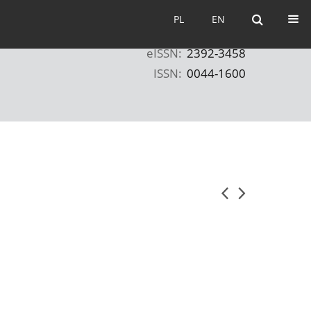
PL
EN
PL
EN
eISSN:
2392-3458
ISSN:
0044-1600