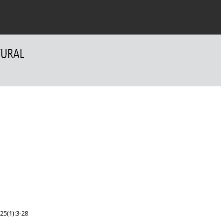
a Autorów
Dla Recenzentów
Kontakt
25(1):3-28