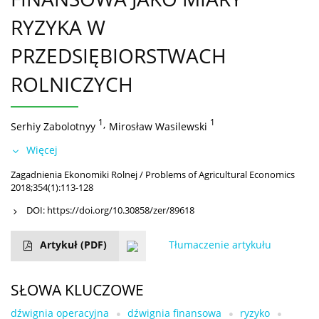
RYZYKA W
PRZEDSIĘBIORSTWACH
ROLNICZYCH
1
,
1
Serhiy Zabolotnyy
Mirosław Wasilewski
Więcej
Zagadnienia Ekonomiki Rolnej / Problems of Agricultural Economics
2018;354(1):113-128
DOI:
https://doi.org/10.30858/zer/89618
Artykuł
(PDF)
Tłumaczenie artykułu
SŁOWA KLUCZOWE
dźwignia operacyjna
dźwignia finansowa
ryzyko