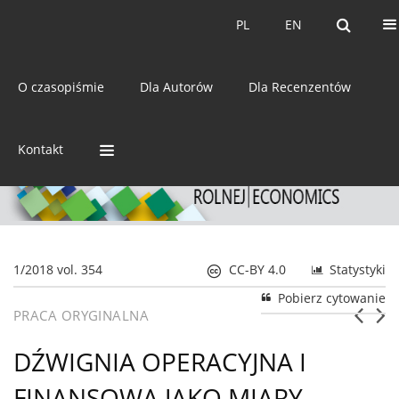
Bieżący numer
Archiwum
PL
EN
PL
EN
eISSN:
2392-3458
O czasopiśmie
Dla Autorów
Dla Recenzentów
ISSN:
0044-1600
Kontakt
1/2018 vol. 354
CC-BY 4.0
Statystyki
Pobierz cytowanie
PRACA ORYGINALNA
DŹWIGNIA OPERACYJNA I
FINANSOWA JAKO MIARY