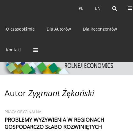
Bieżący numer
Archiwum
PL
EN
PL
EN
eISSN:
2392-3458
O czasopiśmie
Dla Autorów
Dla Recenzentów
ISSN:
0044-1600
Kontakt
Autor
Zygmunt Żękoński
PRACA ORYGINALNA
PROBLEMY WYŻYWIENIA W REGIONACH
GOSPODARCZO SŁABO ROZWINIĘTYCH