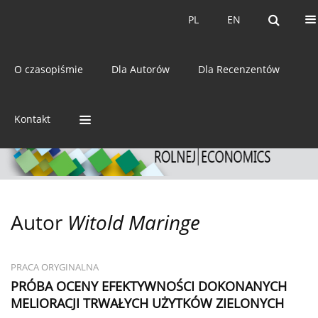
Bieżący numer
Archiwum
PL
EN
PL
EN
eISSN:
2392-3458
O czasopiśmie
Dla Autorów
Dla Recenzentów
ISSN:
0044-1600
Kontakt
Autor
Witold Maringe
PRACA ORYGINALNA
PRÓBA OCENY EFEKTYWNOŚCI DOKONANYCH
MELIORACJI TRWAŁYCH UŻYTKÓW ZIELONYCH