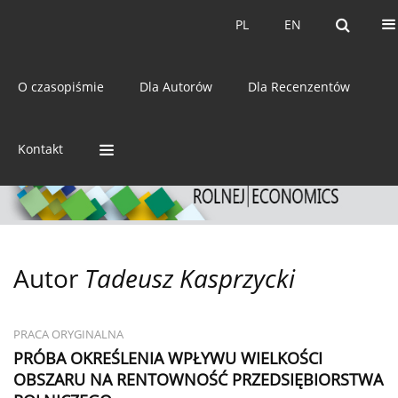
Bieżący numer
Archiwum
PL
EN
PL
EN
eISSN:
2392-3458
O czasopiśmie
Dla Autorów
Dla Recenzentów
ISSN:
0044-1600
Kontakt
Autor
Tadeusz Kasprzycki
PRACA ORYGINALNA
PRÓBA OKREŚLENIA WPŁYWU WIELKOŚCI
OBSZARU NA RENTOWNOŚĆ PRZEDSIĘBIORSTWA