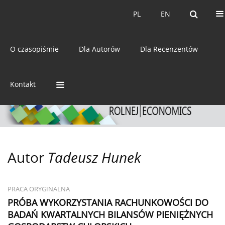
Bieżący numer
Archiwum
PL
EN
PL
EN
eISSN:
2392-3458
O czasopiśmie
Dla Autorów
Dla Recenzentów
ISSN:
0044-1600
Kontakt
Autor
Tadeusz Hunek
PRACA ORYGINALNA
PRÓBA WYKORZYSTANIA RACHUNKOWOŚCI DO
BADAŃ KWARTALNYCH BILANSÓW PIENIĘŻNYCH