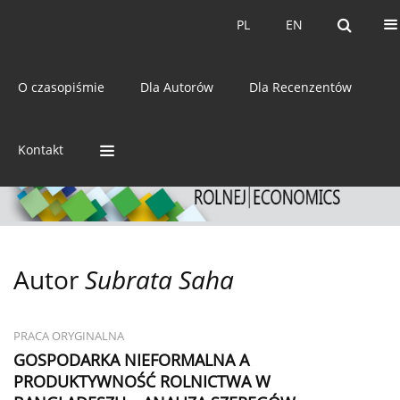
Bieżący numer
Archiwum
PL
EN
PL
EN
eISSN:
2392-3458
O czasopiśmie
Dla Autorów
Dla Recenzentów
ISSN:
0044-1600
Kontakt
Autor
Subrata Saha
PRACA ORYGINALNA
GOSPODARKA NIEFORMALNA A
PRODUKTYWNOŚĆ ROLNICTWA W