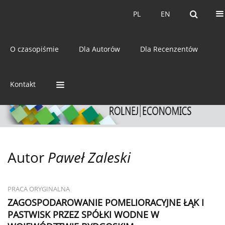
Bieżący numer
Archiwum
PL
EN
PL
EN
eISSN:
2392-3458
O czasopiśmie
Dla Autorów
Dla Recenzentów
ISSN:
0044-1600
Kontakt
Autor
Paweł Zaleski
PRACA ORYGINALNA
ZAGOSPODAROWANIE POMELIORACYJNE ŁĄK I
PASTWISK PRZEZ SPÓŁKI WODNE W