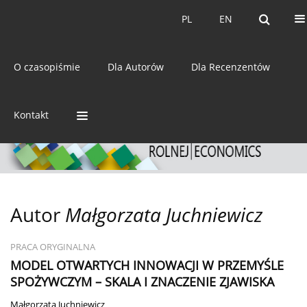
Bieżący numer
Archiwum
PL
EN
PL
EN
eISSN:
2392-3458
O czasopiśmie
Dla Autorów
Dla Recenzentów
ISSN:
0044-1600
Kontakt
Autor
Małgorzata Juchniewicz
PRACA ORYGINALNA
MODEL OTWARTYCH INNOWACJI W PRZEMYŚLE
SPOŻYWCZYM – SKALA I ZNACZENIE ZJAWISKA
Małgorzata Juchniewicz