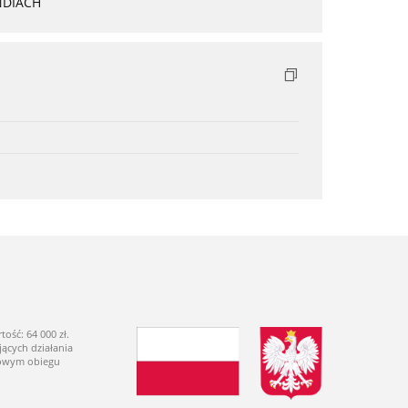
NDIACH
ść: 64 000 zł.
ących działania
dowym obiegu