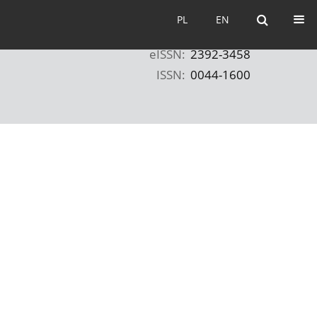
PL
EN
PL
EN
eISSN:
2392-3458
ISSN:
0044-1600