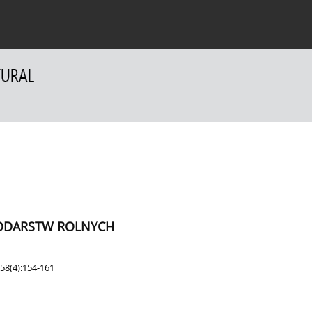
a Autorów
Dla Recenzentów
Kontakt
ODARSTW ROLNYCH
58(4):154-161