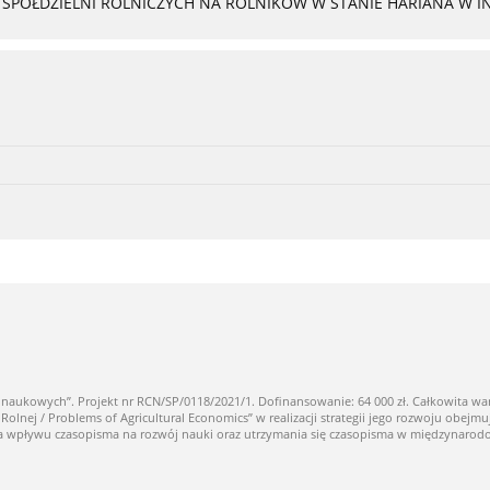
PÓŁDZIELNI ROLNICZYCH NA ROLNIKÓW W STANIE HARIANA W I
owych”. Projekt nr RCN/SP/0118/2021/1. Dofinansowanie: 64 000 zł. Całkowita warto
ej / Problems of Agricultural Economics” w realizacji strategii jego rozwoju obejmuj
nia wpływu czasopisma na rozwój nauki oraz utrzymania się czasopisma w międzynaro