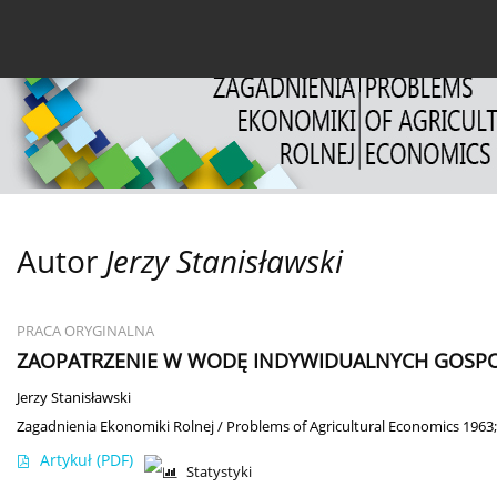
Bieżący numer
Archiwum
O czasopiśmie
Dl
Autor
Jerzy Stanisławski
PRACA ORYGINALNA
ZAOPATRZENIE W WODĘ INDYWIDUALNYCH GOSP
Jerzy Stanisławski
Zagadnienia Ekonomiki Rolnej / Problems of Agricultural Economics 1963;
Artykuł
(PDF)
Statystyki