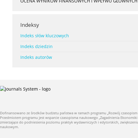
OCENA WYNIKÓW FINANSOWYCH I WPŁYWU GŁÓWNYCH S
Indeksy
Indeks słów kluczowych
Indeks dziedzin
Indeks autorów
Dofinansowano ze środków budżetu państwa w ramach programu „Rozwój czasopism nauk
Przedmiotem programu jest wsparcie czasopisma naukowego „Zagadnienia Ekonomiki Roln
zmierzające do podniesienia poziomu praktyk wydawniczych i edytorskich, zwiększe
naukowym.