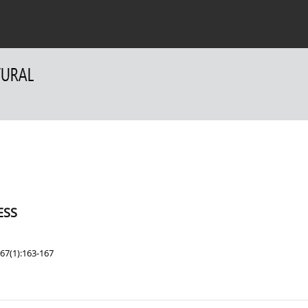
a Autorów
Dla Recenzentów
Kontakt
ESS
67(1):163-167