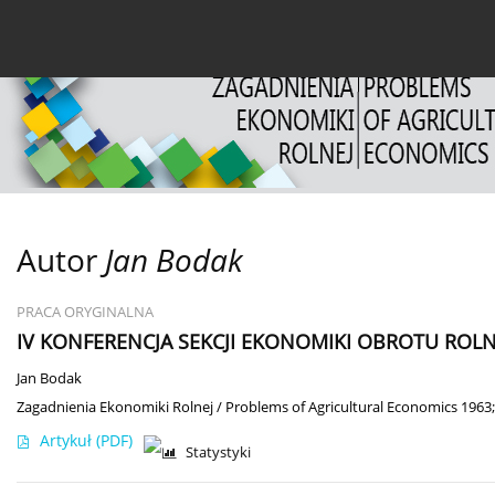
Bieżący numer
Archiwum
O czasopiśmie
Dl
Autor
Jan Bodak
PRACA ORYGINALNA
IV KONFERENCJA SEKCJI EKONOMIKI OBROTU ROL
Jan Bodak
Zagadnienia Ekonomiki Rolnej / Problems of Agricultural Economics 1963;
Artykuł
(PDF)
Statystyki